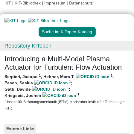
KIT
|
KIT-Bibliothek
|
Impressum
|
Datenschutz
Suche im KITopen-Katalog
Repository KITopen
Introducing a Multi-Modal Plasma
Actuator for Turbulent Flow Actuation
1
1
Serpieri, Jacopo
;
Hehner, Marc T.
;
1
Pasch, Saskia
;
1
Gatti, Davide
;
1
Kriegseis, Jochen
1
Institut für Strömungsmechanik (ISTM), Karlsruher Institut für Technologie
(KIT)
Externe Links