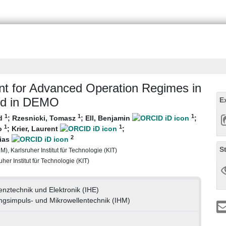
t for Advanced Operation Regimes in
nd in DEMO
E
1
1
1
rd
;
Rzesnicki, Tomasz
;
Ell, Benjamin
;
1
1
bo
;
Krier, Laurent
;
2
ias
S
), Karlsruher Institut für Technologie (KIT)
her Institut für Technologie (KIT)
uenztechnik und Elektronik (IHE)
tungsimpuls- und Mikrowellentechnik (IHM)