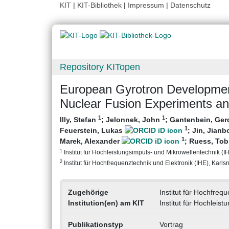
KIT
|
KIT-Bibliothek
|
Impressum
|
Datenschutz
Repository KITopen
European Gyrotron Developmen
Nuclear Fusion Experiments a
1
1
Illy, Stefan
;
Jelonnek, John
;
Gantenbein, Ge
1
Feuerstein, Lukas
;
Jin, Jian
1
Marek, Alexander
;
Ruess, Tob
1
Institut für Hochleistungsimpuls- und Mikrowellentechnik (IHM
2
Institut für Hochfrequenztechnik und Elektronik (IHE), Karlsru
Zugehörige
Institut für Hochfreq
Institution(en) am KIT
Institut für Hochleis
Publikationstyp
Vortrag