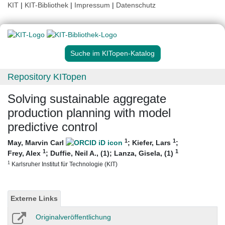
KIT
|
KIT-Bibliothek
|
Impressum
|
Datenschutz
Suche im KITopen-Katalog
Repository KITopen
Solving sustainable aggregate
production planning with model
predictive control
1
1
May, Marvin Carl
;
Kiefer, Lars
;
1
1
Frey, Alex
;
Duffie, Neil A., (1)
;
Lanza, Gisela, (1)
1
Karlsruher Institut für Technologie (KIT)
Externe Links
Originalveröffentlichung