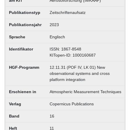
am KIT
Aerosolforschung (IMKAAF)
Publikationstyp
Zeitschriftenaufsatz
Publikationsjahr
2023
Sprache
Englisch
Identifikator
ISSN: 1867-8548
KITopen-ID: 1000160687
HGF-Programm
12.11.31 (POF IV, LK 01) New
observational systems and cross
platform integration
Erschienen in
Atmospheric Measurement Techniques
Verlag
Copernicus Publications
Band
16
Heft
11