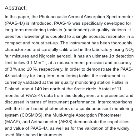
Abstract:
In this paper, the Photoacoustic Aerosol Absorption Spectrometer
(PAAS-4λ) is introduced. PAAS-4λ was specifically developed for
long-term monitoring tasks in (unattended) air quality stations. It
uses four wavelengths coupled to a single acoustic resonator in a
compact and robust set-up. The instrument has been thoroughly
2
characterized and carefully calibrated in the laboratory using NO
/air mixtures and Nigrosin aerosol. It has an ultimate 1σ detection
−
1
limit below 0.1 Mm
, at a measurement precision and accuracy
of 3 % and 10 %, respectively. In order to demonstrate the PAAS-
4λ suitability for long-term monitoring tasks, the instrument is
currently validated at the air quality monitoring station Pallas in
Finland, about 140 km north of the Arctic circle. A total of 11
months of PAAS-4λ data from this deployment are presented and
discussed in terms of instrument performance. Intercomparisons
with the filter-based photometers of a continuous soot monitoring
system (COSMOS), the Multi-Angle Absorption Photometer
(MAAP), and Aethalometer (AE33) demonstrate the capabilities
and value of PAAS-4λ, as well as for the validation of the widely
used filter-based instruments.