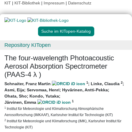
KIT
|
KIT-Bibliothek
|
Impressum
|
Datenschutz
Suche im KITopen-Katalog
Repository KITopen
The four-wavelength Photoacoustic
Aerosol Absorption Spectrometer
(PAAS-4 λ )
1
2
Schnaiter, Franz Martin
;
Linke, Claudia
;
Asmi, Eija
;
Servomaa, Henri
;
Hyvärinen, Antti-Pekka
;
Ohata, Sho
;
Kondo, Yutaka
;
1
Järvinen, Emma
1
Institut für Meteorologie und Klimaforschung Atmosphärische
Aerosolforschung (IMKAAF), Karlsruher Institut für Technologie (KIT)
2
Institut für Meteorologie und Klimaforschung (IMK), Karlsruher Institut für
Technologie (KIT)