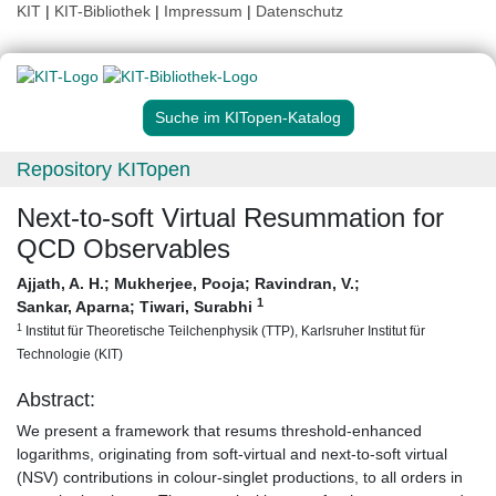
KIT
|
KIT-Bibliothek
|
Impressum
|
Datenschutz
Suche im KITopen-Katalog
Repository KITopen
Next-to-soft Virtual Resummation for
QCD Observables
Ajjath, A. H.
;
Mukherjee, Pooja
;
Ravindran, V.
;
1
Sankar, Aparna
;
Tiwari, Surabhi
1
Institut für Theoretische Teilchenphysik (TTP), Karlsruher Institut für
Technologie (KIT)
Abstract:
We present a framework that resums threshold-enhanced
logarithms, originating from soft-virtual and next-to-soft virtual
(NSV) contributions in colour-singlet productions, to all orders in