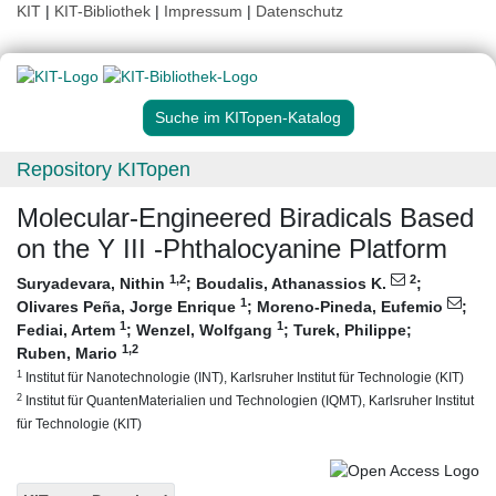
KIT
|
KIT-Bibliothek
|
Impressum
|
Datenschutz
Suche im KITopen-Katalog
Repository KITopen
Molecular-Engineered Biradicals Based
on the Y III -Phthalocyanine Platform
1
,2
2
Suryadevara, Nithin
;
Boudalis, Athanassios K.
;
1
Olivares Peña, Jorge Enrique
;
Moreno-Pineda, Eufemio
;
1
1
Fediai, Artem
;
Wenzel, Wolfgang
;
Turek, Philippe
;
1
,2
Ruben, Mario
1
Institut für Nanotechnologie (INT), Karlsruher Institut für Technologie (KIT)
2
Institut für QuantenMaterialien und Technologien (IQMT), Karlsruher Institut
für Technologie (KIT)