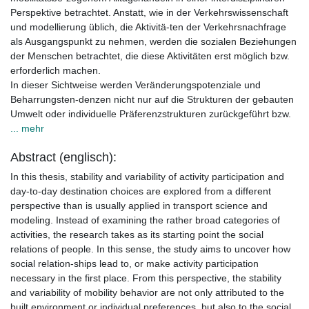
Perspektive betrachtet. Anstatt, wie in der Verkehrswissenschaft
und modellierung üblich, die Aktivitä-ten der Verkehrsnachfrage
als Ausgangspunkt zu nehmen, werden die sozialen Beziehungen
der Menschen betrachtet, die diese Aktivitäten erst möglich bzw.
erforderlich machen.
In dieser Sichtweise werden Veränderungspotenziale und
Beharrungsten-denzen nicht nur auf die Strukturen der gebauten
Umwelt oder individuelle Präferenzstrukturen zurückgeführt bzw.
... mehr
Abstract (englisch):
In this thesis, stability and variability of activity participation and
day-to-day destination choices are explored from a different
perspective than is usually applied in transport science and
modeling. Instead of examining the rather broad categories of
activities, the research takes as its starting point the social
relations of people. In this sense, the study aims to uncover how
social relation-ships lead to, or make activity participation
necessary in the first place. From this perspective, the stability
and variability of mobility behavior are not only attributed to the
built environment or individual preferences, but also to the social