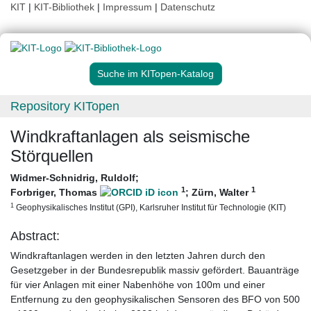
KIT
|
KIT-Bibliothek
|
Impressum
|
Datenschutz
Suche im KITopen-Katalog
Repository KITopen
Windkraftanlagen als seismische
Störquellen
Widmer-Schnidrig, Ruldolf
;
1
1
Forbriger, Thomas
;
Zürn, Walter
1
Geophysikalisches Institut (GPI), Karlsruher Institut für Technologie (KIT)
Abstract:
Windkraftanlagen werden in den letzten Jahren durch den
Gesetzgeber in der Bundesrepublik massiv gefördert. Bauanträge
für vier Anlagen mit einer Nabenhöhe von 100m und einer
Entfernung zu den geophysikalischen Sensoren des BFO von 500