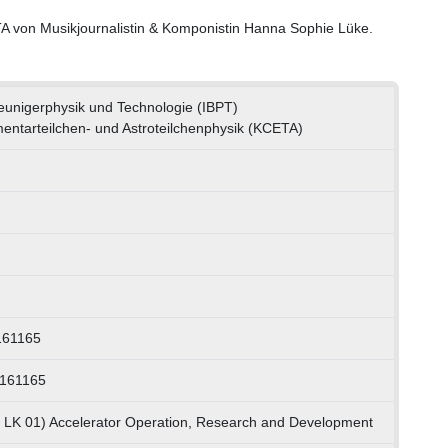
A von Musikjournalistin & Komponistin Hanna Sophie Lüke.
hleunigerphysik und Technologie (IBPT)
entarteilchen- und Astroteilchenphysik (KCETA)
161165
0161165
, LK 01) Accelerator Operation, Research and Development