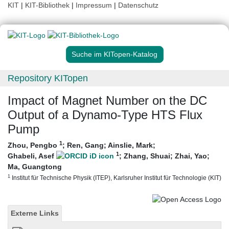
KIT
|
KIT-Bibliothek
|
Impressum
|
Datenschutz
Suche im KITopen-Katalog
Repository KITopen
Impact of Magnet Number on the DC
Output of a Dynamo-Type HTS Flux
Pump
1
Zhou, Pengbo
;
Ren, Gang
;
Ainslie, Mark
;
1
Ghabeli, Asef
;
Zhang, Shuai
;
Zhai, Yao
;
Ma, Guangtong
1
Institut für Technische Physik (ITEP), Karlsruher Institut für Technologie (KIT)
Externe Links