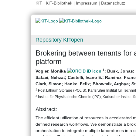
KIT
|
KIT-Bibliothek
|
Impressum
|
Datenschutz
Repository KITopen
Brokering between tenants for a
platform
1
Vogler, Monika
;
Busk, Jonas
;
Safaei, Nehzat
;
Castelli, Ivano E.
;
Ramirez, Fran
Clark, Simon
;
Hanke, Felix
;
Bhowmik, Arghya
;
St
1
Post Lithium Storage (POLiS), Karlsruher Institut für Technol
2
Institut für Physikalische Chemie (IPC), Karlsruher Institut f
Abstract:
The efficient utilization of resources in accelerated 
defined research workflows. We demonstrate a bro
orchestration to integrate multiple laboratories in a