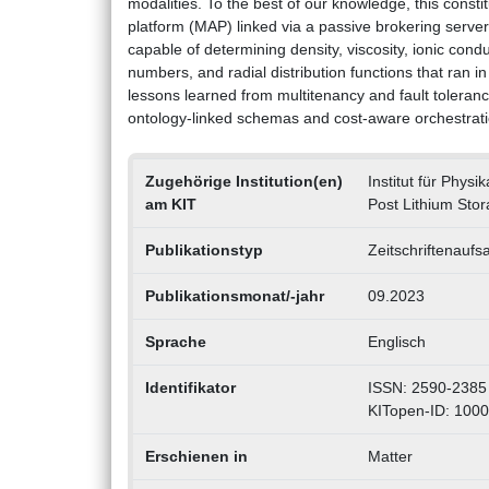
modalities. To the best of our knowledge, this constitu
platform (MAP) linked via a passive brokering server
capable of determining density, viscosity, ionic conduc
numbers, and radial distribution functions that ran i
lessons learned from multitenancy and fault toleranc
ontology-linked schemas and cost-aware orchestrati
Zugehörige Institution(en)
Institut für Phys
am KIT
Post Lithium Sto
Publikationstyp
Zeitschriftenaufs
Publikationsmonat/-jahr
09.2023
Sprache
Englisch
Identifikator
ISSN: 2590-2385
KITopen-ID: 100
Erschienen in
Matter