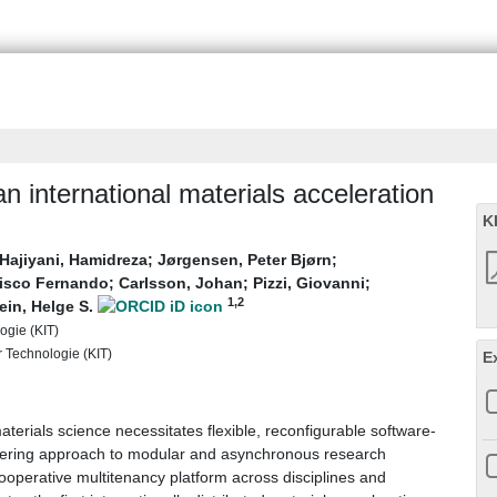
n international materials acceleration
K
Hajiyani, Hamidreza
;
Jørgensen, Peter Bjørn
;
cisco Fernando
;
Carlsson, Johan
;
Pizzi, Giovanni
;
1
,2
ein, Helge S.
ogie (KIT)
ür Technologie (KIT)
E
materials science necessitates flexible, reconfigurable software-
kering approach to modular and asynchronous research
 cooperative multitenancy platform across disciplines and