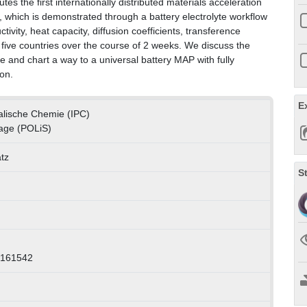
tes the first internationally distributed materials acceleration
, which is demonstrated through a battery electrolyte workflow
tivity, heat capacity, diffusion coefficients, transference
n five countries over the course of 2 weeks. We discuss the
e and chart a way to a universal battery MAP with fully
on.
E
ikalische Chemie (IPC)
rage (POLiS)
atz
S
0161542