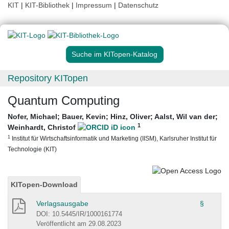
KIT
|
KIT-Bibliothek
|
Impressum
|
Datenschutz
Suche im KITopen-Katalog
Repository KITopen
Quantum Computing
Nofer, Michael
;
Bauer, Kevin
;
Hinz, Oliver
;
Aalst, Wil van der
;
1
Weinhardt, Christof
1
Institut für Wirtschaftsinformatik und Marketing (IISM), Karlsruher Institut für
Technologie (KIT)
KITopen-Download
Verlagsausgabe
§
DOI: 10.5445/IR/1000161774
Veröffentlicht am 29.08.2023