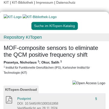
KIT
|
KIT-Bibliothek
|
Impressum
|
Datenschutz
Suche im KITopen-Katalog
Repository KITopen
MOF-composite sensors to eliminate
the QCM positive frequency shift
1
1
Prasetya, Nicholaus
;
Okur, Salih
1
Institut für Funktionelle Grenzflächen (IFG), Karlsruher Institut für
Technologie (KIT)
KITopen-Download
Postprint
§
DOI: 10.5445/IR/1000161958
Veröffentlicht am 28.11.2024