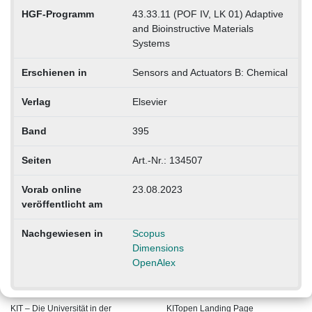
HGF-Programm
43.33.11 (POF IV, LK 01) Adaptive
and Bioinstructive Materials
Systems
Erschienen in
Sensors and Actuators B: Chemical
Verlag
Elsevier
Band
395
Seiten
Art.-Nr.: 134507
Vorab online
23.08.2023
veröffentlicht am
Nachgewiesen in
Scopus
Dimensions
OpenAlex
KIT – Die Universität in der
KITopen Landing Page