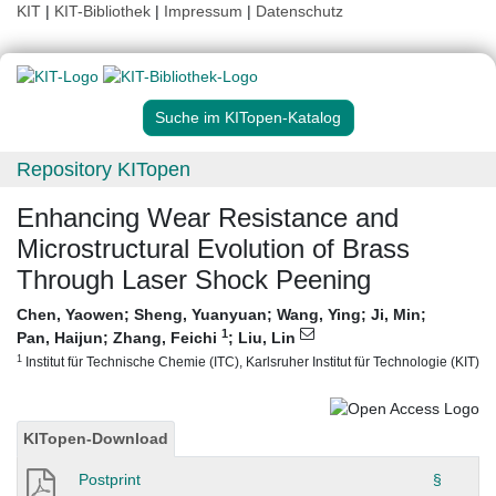
KIT
|
KIT-Bibliothek
|
Impressum
|
Datenschutz
Suche im KITopen-Katalog
Repository KITopen
Enhancing Wear Resistance and
Microstructural Evolution of Brass
Through Laser Shock Peening
Chen, Yaowen
;
Sheng, Yuanyuan
;
Wang, Ying
;
Ji, Min
;
1
Pan, Haijun
;
Zhang, Feichi
;
Liu, Lin
1
Institut für Technische Chemie (ITC), Karlsruher Institut für Technologie (KIT)
KITopen-Download
Postprint
§