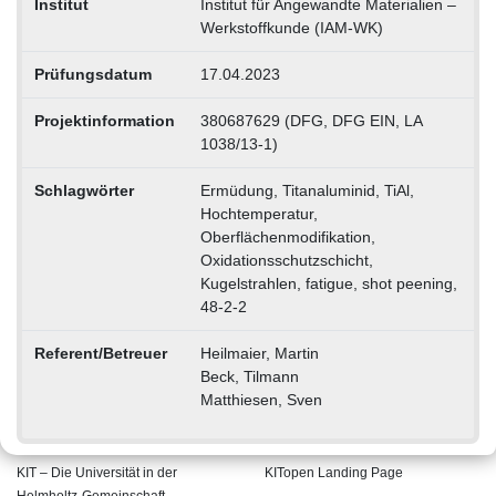
Institut
Institut für Angewandte Materialien –
Werkstoffkunde (IAM-WK)
Prüfungsdatum
17.04.2023
Projektinformation
380687629 (DFG, DFG EIN, LA
1038/13-1)
Schlagwörter
Ermüdung, Titanaluminid, TiAl,
Hochtemperatur,
Oberflächenmodifikation,
Oxidationsschutzschicht,
Kugelstrahlen, fatigue, shot peening,
48-2-2
Referent/Betreuer
Heilmaier, Martin
Beck, Tilmann
Matthiesen, Sven
KIT – Die Universität in der
KITopen Landing Page
Helmholtz-Gemeinschaft