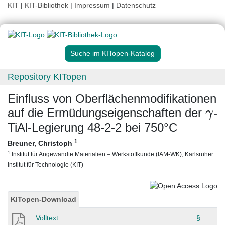
KIT
|
KIT-Bibliothek
|
Impressum
|
Datenschutz
Suche im KITopen-Katalog
Repository KITopen
Einfluss von Oberflächenmodifikationen
γ
auf die Ermüdungseigenschaften der
-
TiAl-Legierung 48-2-2 bei 750°C
1
Breuner, Christoph
1
Institut für Angewandte Materialien – Werkstoffkunde (IAM-WK), Karlsruher
Institut für Technologie (KIT)
KITopen-Download
Volltext
§