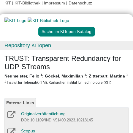
KIT
|
KIT-Bibliothek
|
Impressum
|
Datenschutz
Suche im KITopen-Katalog
Repository KITopen
TRUST: Transparent Redundancy for
UDP STreams
1
1
1
Neumeister, Felix
;
Göckel, Maximilian
;
Zitterbart, Martina
1
Institut für Telematik (TM), Karlsruher Institut für Technologie (KIT)
Externe Links
Originalveröffentlichung
DOI: 10.1109/INDIN51400.2023.10218145
Scopus