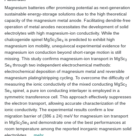
Magnesium batteries offer promising potential as next-generation
sustainable energy-storage solutions due to the high theoretical
capacity of the magnesium metal anode. Facilitating dendrite-free
operation of metal anodes necessitates the development of solid
electrolytes with high magnesium-ion conductivity. While the
2
4
chalcogenide spinel MgSc
Se
is predicted to exhibit high
magnesium ion mobility, unequivocal experimental evidence for
magnesium ion conduction beyond short-range motion is still
2
missing. This study confirms magnesium-ion transport in MgSc
4
Se
through two independent electrochemical methods:
electrochemical deposition of magnesium metal and reversible
magnesium plating/stripping cycling. To overcome the difficulty of
2
measuring the ionic conductivity of the mixed conducting MgSc
4
Se
spinel, a pure ion conducting interlayer is employed in a
symmetric transference cell. This approach effectively suppresses
the electron transport, allowing accurate characterization of the
ionic conductivity. The experimental results confirm a low
migration barrier of (386 ± 24) meV for magnesium ion transport
2
4
in MgSc
Se
and demonstrate one of the best performances at
room temperature among the reported inorganic magnesium solid
electrolytes.
... mehr