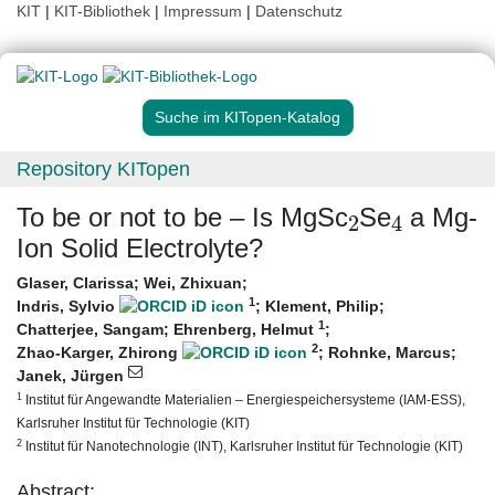
KIT
|
KIT-Bibliothek
|
Impressum
|
Datenschutz
Suche im KITopen-Katalog
Repository KITopen
2
4
To be or not to be – Is MgSc
Se
a Mg-
Ion Solid Electrolyte?
Glaser, Clarissa
;
Wei, Zhixuan
;
1
Indris, Sylvio
;
Klement, Philip
;
1
Chatterjee, Sangam
;
Ehrenberg, Helmut
;
2
Zhao-Karger, Zhirong
;
Rohnke, Marcus
;
Janek, Jürgen
1
Institut für Angewandte Materialien – Energiespeichersysteme (IAM-ESS),
Karlsruher Institut für Technologie (KIT)
2
Institut für Nanotechnologie (INT), Karlsruher Institut für Technologie (KIT)
Abstract: