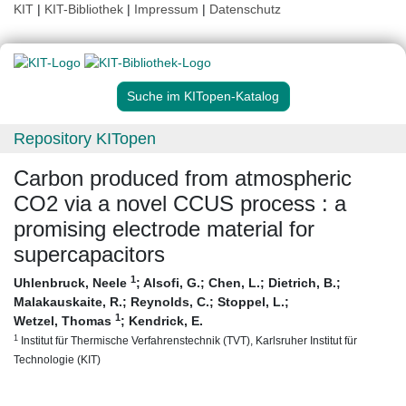
KIT
|
KIT-Bibliothek
|
Impressum
|
Datenschutz
Suche im KITopen-Katalog
Repository KITopen
Carbon produced from atmospheric
CO2 via a novel CCUS process : a
promising electrode material for
supercapacitors
1
Uhlenbruck, Neele
;
Alsofi, G.
;
Chen, L.
;
Dietrich, B.
;
Malakauskaite, R.
;
Reynolds, C.
;
Stoppel, L.
;
1
Wetzel, Thomas
;
Kendrick, E.
1
Institut für Thermische Verfahrenstechnik (TVT), Karlsruher Institut für
Technologie (KIT)