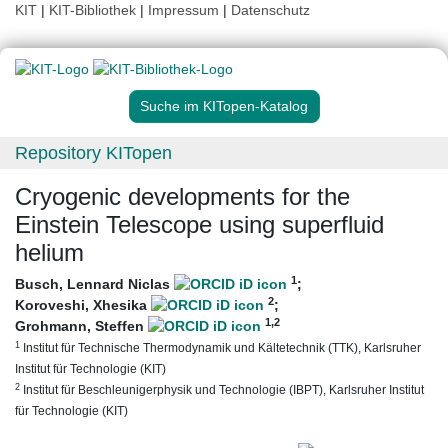
KIT
|
KIT-Bibliothek
|
Impressum
|
Datenschutz
Suche im KITopen-Katalog
Repository KITopen
Cryogenic developments for the
Einstein Telescope using superfluid
helium
1
Busch, Lennard Niclas
;
2
Koroveshi, Xhesika
;
1
,2
Grohmann, Steffen
1
Institut für Technische Thermodynamik und Kältetechnik (TTK), Karlsruher
Institut für Technologie (KIT)
2
Institut für Beschleunigerphysik und Technologie (IBPT), Karlsruher Institut
für Technologie (KIT)