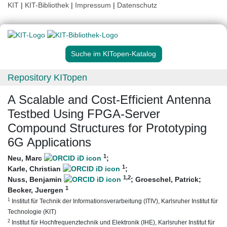
KIT
|
KIT-Bibliothek
|
Impressum
|
Datenschutz
Suche im KITopen-Katalog
Repository KITopen
A Scalable and Cost-Efficient Antenna
Testbed Using FPGA-Server
Compound Structures for Prototyping
6G Applications
1
Neu, Marc
;
1
Karle, Christian
;
1
,2
Nuss, Benjamin
;
Groeschel, Patrick
;
1
Becker, Juergen
1
Institut für Technik der Informationsverarbeitung (ITIV), Karlsruher Institut für
Technologie (KIT)
2
Institut für Hochfrequenztechnik und Elektronik (IHE), Karlsruher Institut für