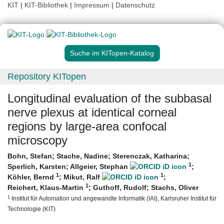
KIT
|
KIT-Bibliothek
|
Impressum
|
Datenschutz
Suche im KITopen-Katalog
Repository KITopen
Longitudinal evaluation of the subbasal
nerve plexus at identical corneal
regions by large-area confocal
microscopy
Bohn, Stefan
;
Stache, Nadine
;
Sterenczak, Katharina
;
1
Sperlich, Karsten
;
Allgeier, Stephan
;
1
1
Köhler, Bernd
;
Mikut, Ralf
;
1
Reichert, Klaus-Martin
;
Guthoff, Rudolf
;
Stachs, Oliver
1
Institut für Automation und angewandte Informatik (IAI), Karlsruher Institut für
Technologie (KIT)