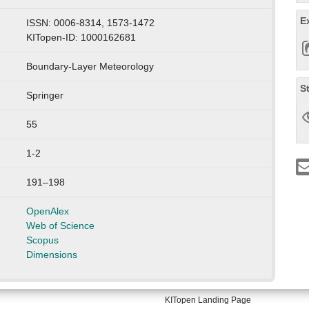
E
ISSN: 0006-8314, 1573-1472
KITopen-ID: 1000162681
Boundary-Layer Meteorology
S
Springer
55
1-2
191–198
OpenAlex
Web of Science
Scopus
Dimensions
KITopen Landing Page