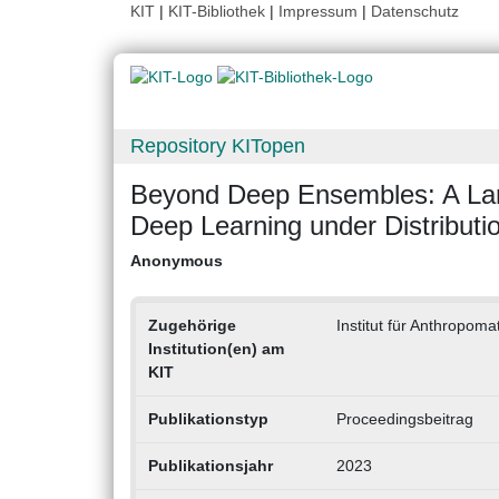
KIT
|
KIT-Bibliothek
|
Impressum
|
Datenschutz
Repository KITopen
Beyond Deep Ensembles: A Lar
Deep Learning under Distributio
Anonymous
Zugehörige
Institut für Anthropoma
Institution(en) am
KIT
Publikationstyp
Proceedingsbeitrag
Publikationsjahr
2023