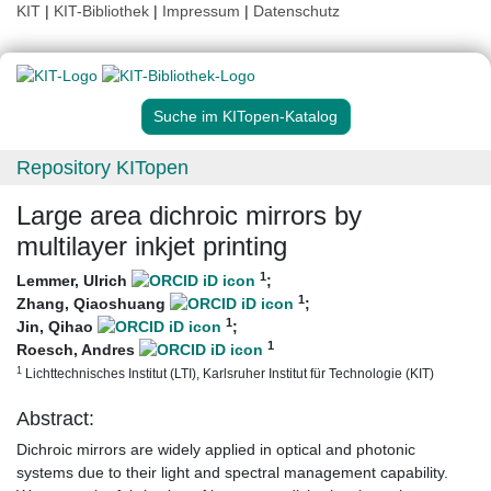
KIT
|
KIT-Bibliothek
|
Impressum
|
Datenschutz
Suche im KITopen-Katalog
Repository KITopen
Large area dichroic mirrors by
multilayer inkjet printing
1
Lemmer, Ulrich
;
1
Zhang, Qiaoshuang
;
1
Jin, Qihao
;
1
Roesch, Andres
1
Lichttechnisches Institut (LTI), Karlsruher Institut für Technologie (KIT)
Abstract:
Dichroic mirrors are widely applied in optical and photonic
systems due to their light and spectral management capability.