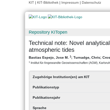
KIT
|
KIT-Bibliothek
|
Impressum
|
Datenschutz
Repository KITopen
Technical note: Novel analytica
atmospheric tides
1
Bastias Espejo, Jose M.
;
Turnadge, Chris
;
Cros
1
Institut für Angewandte Geowissenschaften (AGW), Karlsruher
Zugehörige Institution(en) am KIT
Publikationstyp
Publikationsjahr
Sprache