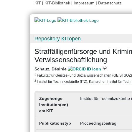
KIT
|
KIT-Bibliothek
|
Impressum
|
Datenschutz
Repository KITopen
Straffälligenfürsorge und Krim
Verwissenschaftlichung
1
,2
Schauz, Désirée
1
Fakultät für Geistes- und Sozialwissenschaften (GEISTSOZ), K
2
Institut für Technikzukünfte (ITZ), Karlsruher Institut für Tech
Zugehörige
Institut für Technikzukünfte 
Institution(en)
am KIT
Publikationstyp
Proceedingsbeitrag