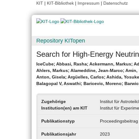
KIT
|
KIT-Bibliothek
|
Impressum
|
Datenschutz
Repository KITopen
Search for High-Energy Neutrin
IceCube
;
Abbasi, Rasha
;
Ackermann, Markus
;
Ad
Ahlers, Markus
;
Alameddine, Jean-Marco
;
Amin,
Anton, Gisela
;
Argüelles, Carlos
;
Ashida, Yosuk
Balagopal V, Aswathi
;
Baricevic, Moreno
;
Barwic
Zugehörige
Institut für Astrotei
Institution(en) am KIT
Institut für Experim
Publikationstyp
Proceedingsbeitrag
Publikationsjahr
2023