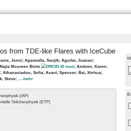
os from TDE-like Flares with IceCube
K
ams, Jenni
;
Agarwalla, Sanjib
;
Aguilar, Juanan
;
 Najia Moureen Binte
;
Andeen, Karen
;
e
;
Athanasiadou, Sofia
;
Axani, Spencer
;
Bai, Xinhua
;
k, Steve
;
... mehr
E
lchenphysik (IAP)
entelle Teilchenphysik (ETP)