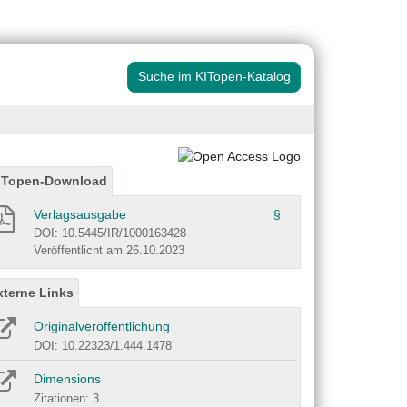
Suche im KITopen-Katalog
ITopen-Download
Verlagsausgabe
§
DOI: 10.5445/IR/1000163428
Veröffentlicht am 26.10.2023
xterne Links
Originalveröffentlichung
DOI: 10.22323/1.444.1478
Dimensions
Zitationen: 3