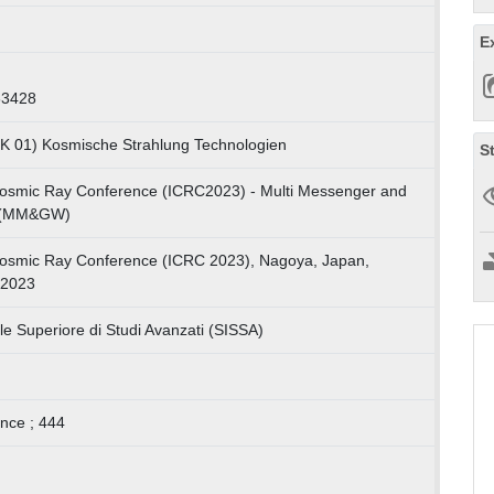
E
63428
LK 01) Kosmische Strahlung Technologien
S
 Cosmic Ray Conference (ICRC2023) - Multi Messenger and
e (MM&GW)
 Cosmic Ray Conference (ICRC 2023), Nagoya, Japan,
.2023
le Superiore di Studi Avanzati (SISSA)
nce ; 444