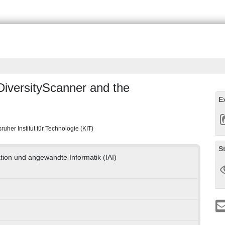
 DiversityScanner and the
E
ruher Institut für Technologie (KIT)
S
ation und angewandte Informatik (IAI)