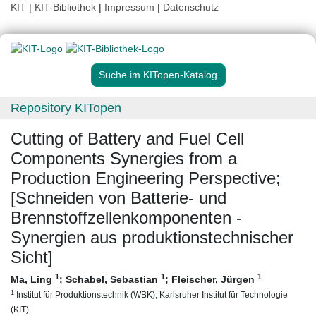
KIT
|
KIT-Bibliothek
|
Impressum
|
Datenschutz
Suche im KITopen-Katalog
Repository KITopen
Cutting of Battery and Fuel Cell
Components Synergies from a
Production Engineering Perspective;
[Schneiden von Batterie- und
Brennstoffzellenkomponenten -
Synergien aus produktionstechnischer
Sicht]
1
1
1
Ma, Ling
;
Schabel, Sebastian
;
Fleischer, Jürgen
1
Institut für Produktionstechnik (WBK), Karlsruher Institut für Technologie
(KIT)