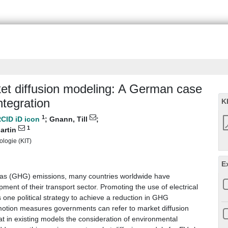
ket diffusion modeling: A German case
ntegration
K
1
;
Gnann, Till
;
1
artin
ologie (KIT)
E
 gas (GHG) emissions, many countries worldwide have
ent of their transport sector. Promoting the use of electrical
 one political strategy to achieve a reduction in GHG
motion measures governments can refer to market diffusion
at in existing models the consideration of environmental