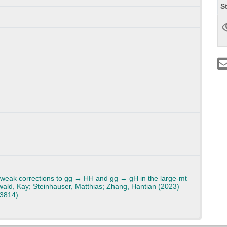
S
roweak corrections to gg → HH and gg → gH in the large-mt
wald, Kay; Steinhauser, Matthias; Zhang, Hantian (2023)
63814)