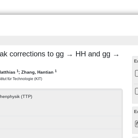
weak corrections to gg → HH and gg →
E
1
1
Matthias
;
Zhang, Hantian
titut für Technologie (KIT)
lchenphysik (TTP)
E