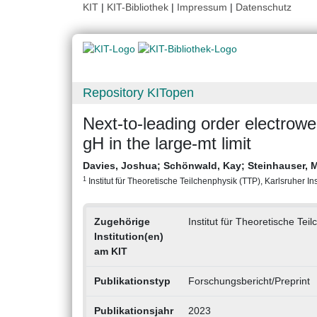
KIT
|
KIT-Bibliothek
|
Impressum
|
Datenschutz
Repository KITopen
Next-to-leading order electro
gH in the large-mt limit
Davies, Joshua
;
Schönwald, Kay
;
Steinhauser, 
1
Institut für Theoretische Teilchenphysik (TTP), Karlsruher Ins
Zugehörige
Institut für Theoretische Tei
Institution(en)
am KIT
Publikationstyp
Forschungsbericht/Preprint
Publikationsjahr
2023