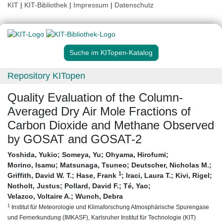
KIT
|
KIT-Bibliothek
|
Impressum
|
Datenschutz
Suche im KITopen-Katalog
Repository KITopen
Quality Evaluation of the Column-
Averaged Dry Air Mole Fractions of
Carbon Dioxide and Methane Observed
by GOSAT and GOSAT-2
Yoshida, Yukio
;
Someya, Yu
;
Ohyama, Hirofumi
;
Morino, Isamu
;
Matsunaga, Tsuneo
;
Deutscher, Nicholas M.
;
1
Griffith, David W. T.
;
Hase, Frank
;
Iraci, Laura T.
;
Kivi, Rigel
;
Notholt, Justus
;
Pollard, David F.
;
Té, Yao
;
Velazco, Voltaire A.
;
Wunch, Debra
1
Institut für Meteorologie und Klimaforschung Atmosphärische Spurengase
und Fernerkundung (IMKASF), Karlsruher Institut für Technologie (KIT)