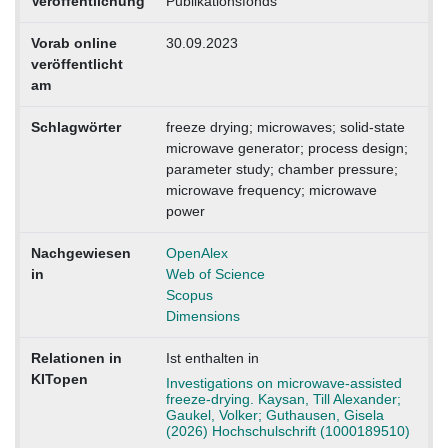
Veröffentlichung
Publikationsfonds
Vorab online
30.09.2023
veröffentlicht
am
Schlagwörter
freeze drying; microwaves; solid-state
microwave generator; process design;
parameter study; chamber pressure;
microwave frequency; microwave
power
Nachgewiesen
OpenAlex
in
Web of Science
Scopus
Dimensions
Relationen in
Ist enthalten in
KITopen
Investigations on microwave-assisted
freeze-drying. Kaysan, Till Alexander;
Gaukel, Volker; Guthausen, Gisela
(2026) Hochschulschrift (1000189510)