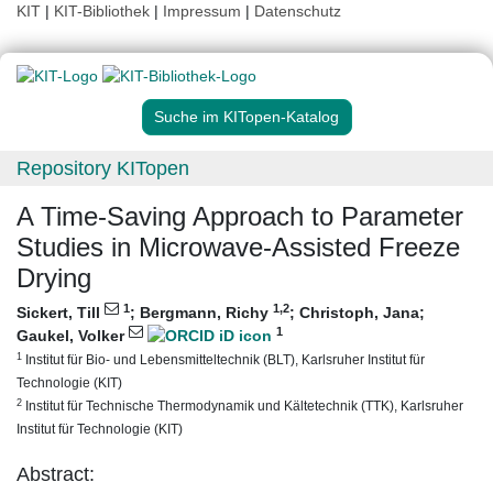
KIT
|
KIT-Bibliothek
|
Impressum
|
Datenschutz
Suche im KITopen-Katalog
Repository KITopen
A Time-Saving Approach to Parameter
Studies in Microwave-Assisted Freeze
Drying
1
1
,2
Sickert, Till
;
Bergmann, Richy
;
Christoph, Jana
;
1
Gaukel, Volker
1
Institut für Bio- und Lebensmitteltechnik (BLT), Karlsruher Institut für
Technologie (KIT)
2
Institut für Technische Thermodynamik und Kältetechnik (TTK), Karlsruher
Institut für Technologie (KIT)
Abstract: