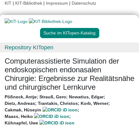
KIT
|
KIT-Bibliothek
|
Impressum
|
Datenschutz
Suche im KITopen-Katalog
Repository KITopen
Computerassistierte Simulation der
endoskopischen endonasalen
Chirurgie: Ergebnisse zur Realitätsnähe
und chirurgischer Lernkurve
Pößneck, Antje
;
Strauß, Gero
;
Nowatius, Edgar
;
Dietz, Andreas
;
Trantakis, Christos
;
Korb, Werner
;
Cakmak, Hüseyin
;
Maass, Heiko
;
Kühnapfel, Uwe