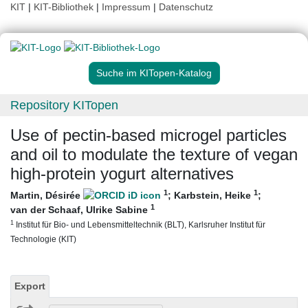
KIT
|
KIT-Bibliothek
|
Impressum
|
Datenschutz
Suche im KITopen-Katalog
Repository KITopen
Use of pectin-based microgel particles
and oil to modulate the texture of vegan
high-protein yogurt alternatives
1
1
Martin, Désirée
;
Karbstein, Heike
;
1
van der Schaaf, Ulrike Sabine
1
Institut für Bio- und Lebensmitteltechnik (BLT), Karlsruher Institut für
Technologie (KIT)
Export