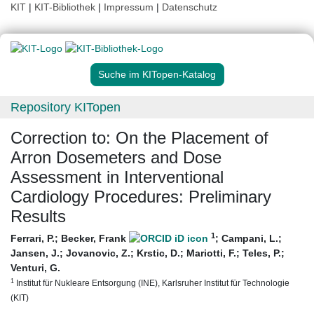
KIT
|
KIT-Bibliothek
|
Impressum
|
Datenschutz
Suche im KITopen-Katalog
Repository KITopen
Correction to: On the Placement of
Arron Dosemeters and Dose
Assessment in Interventional
Cardiology Procedures: Preliminary
Results
1
Ferrari, P.
;
Becker, Frank
;
Campani, L.
;
Jansen, J.
;
Jovanovic, Z.
;
Krstic, D.
;
Mariotti, F.
;
Teles, P.
;
Venturi, G.
1
Institut für Nukleare Entsorgung (INE), Karlsruher Institut für Technologie
(KIT)