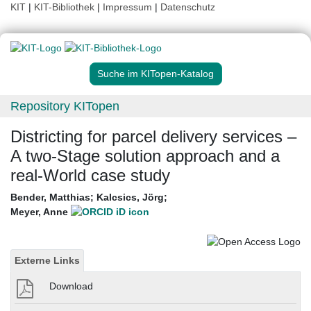
KIT
|
KIT-Bibliothek
|
Impressum
|
Datenschutz
Suche im KITopen-Katalog
Repository KITopen
Districting for parcel delivery services –
A two-Stage solution approach and a
real-World case study
Bender, Matthias
;
Kalcsics, Jörg
;
Meyer, Anne
Externe Links
Download