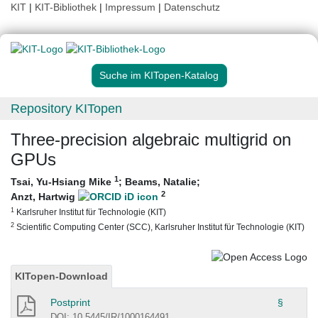
KIT
|
KIT-Bibliothek
|
Impressum
|
Datenschutz
Suche im KITopen-Katalog
Repository KITopen
Three-precision algebraic multigrid on
GPUs
1
Tsai, Yu-Hsiang Mike
;
Beams, Natalie
;
2
Anzt, Hartwig
1
Karlsruher Institut für Technologie (KIT)
2
Scientific Computing Center (SCC), Karlsruher Institut für Technologie (KIT)
KITopen-Download
Postprint
§
DOI: 10.5445/IR/1000164491