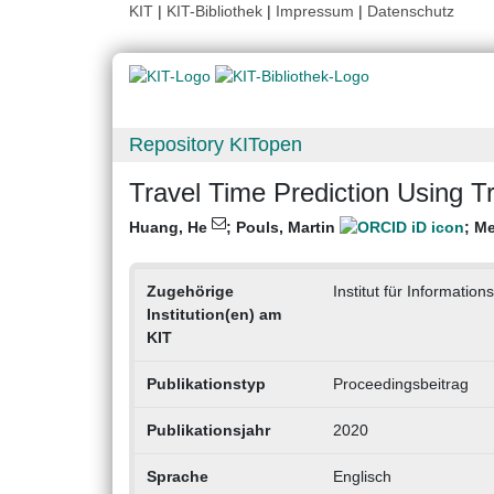
KIT
|
KIT-Bibliothek
|
Impressum
|
Datenschutz
Repository KITopen
Travel Time Prediction Using 
Huang, He
;
Pouls, Martin
;
Me
Zugehörige
Institut für Informati
Institution(en) am
KIT
Publikationstyp
Proceedingsbeitrag
Publikationsjahr
2020
Sprache
Englisch