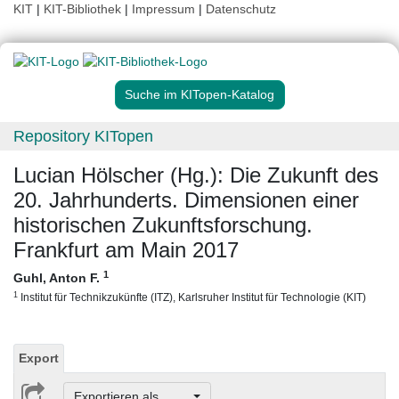
KIT
|
KIT-Bibliothek
|
Impressum
|
Datenschutz
Suche im KITopen-Katalog
Repository KITopen
Lucian Hölscher (Hg.): Die Zukunft des
20. Jahrhunderts. Dimensionen einer
historischen Zukunftsforschung.
Frankfurt am Main 2017
1
Guhl, Anton F.
1
Institut für Technikzukünfte (ITZ), Karlsruher Institut für Technologie (KIT)
Export
Exportieren als ...