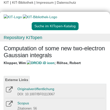
KIT
|
KIT-Bibliothek
|
Impressum
|
Datenschutz
Suche im KITopen-Katalog
Repository KITopen
Computation of some new two-electron
Gaussian integrals
Klopper, Wim
;
Röhse, Robert
Externe Links
Originalveröffentlichung
DOI: 10.1007/BF01113067
Scopus
Zitationen: 56