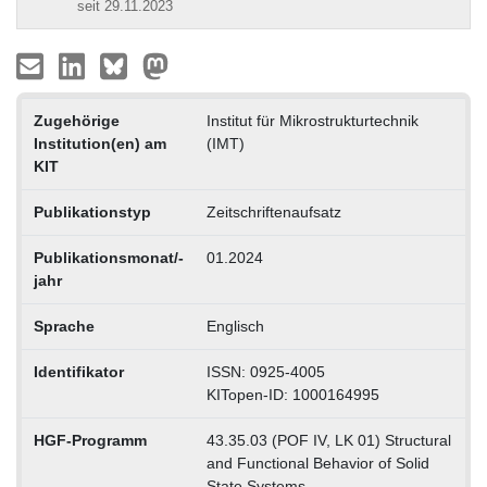
seit 29.11.2023
Zugehörige
Institut für Mikrostrukturtechnik
Institution(en) am
(IMT)
KIT
Publikationstyp
Zeitschriftenaufsatz
Publikationsmonat/-
01.2024
jahr
Sprache
Englisch
Identifikator
ISSN: 0925-4005
KITopen-ID: 1000164995
HGF-Programm
43.35.03 (POF IV, LK 01) Structural
and Functional Behavior of Solid
State Systems