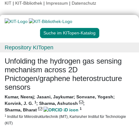
KIT
|
KIT-Bibliothek
|
Impressum
|
Datenschutz
Suche im KITopen-Katalog
Repository KITopen
Unfolding the hydrogen gas sensing
mechanism across 2D
Pnictogen/graphene heterostructure
sensors
Kumar, Neeraj
;
Jasani, Jaykumar
;
Sonvane, Yogesh
;
1
Korvink, J. G.
;
Sharma, Ashutosh
;
1
Sharma, Bharat
1
Institut für Mikrostrukturtechnik (IMT), Karlsruher Institut für Technologie
(KIT)