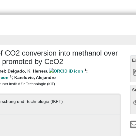
of CO2 conversion into methanol over
s promoted by CeO2
E
1
mel
;
Delgado, K. Herrera
;
1
;
Karelovic, Alejandro
uher Institut für Technologie (KIT)
S
forschung und -technologie (IKFT)