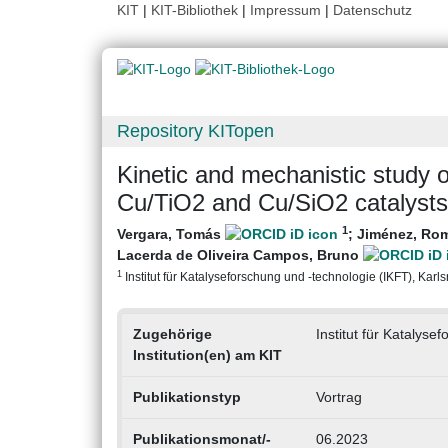
KIT
|
KIT-Bibliothek
|
Impressum
|
Datenschutz
Repository KITopen
Kinetic and mechanistic study 
Cu/TiO2 and Cu/SiO2 catalyst
1
Vergara, Tomás
;
Jiménez, Ro
Lacerda de Oliveira Campos, Bruno
1
Institut für Katalyseforschung und -technologie (IKFT), Karlsr
Zugehörige
Institut für Katalyse
Institution(en) am KIT
Publikationstyp
Vortrag
Publikationsmonat/-
06.2023