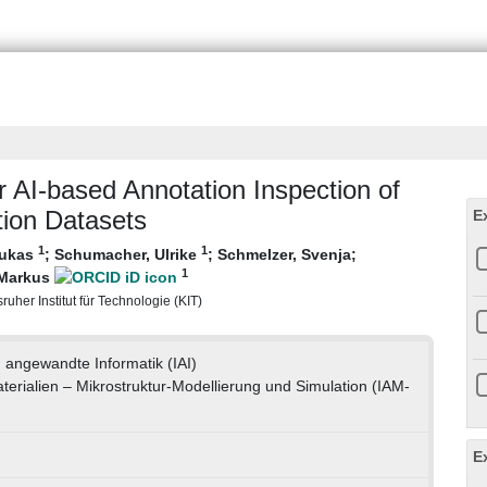
r AI-based Annotation Inspection of
ion Datasets
E
1
1
Lukas
;
Schumacher, Ulrike
;
Schmelzer, Svenja
;
1
 Markus
ruher Institut für Technologie (KIT)
d angewandte Informatik (IAI)
aterialien – Mikrostruktur-Modellierung und Simulation (IAM-
E