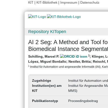
KIT
|
KIT-Bibliothek
|
Impressum
|
Datenschutz
Repository KITopen
AI 2 Seg: A Method and Tool fo
Biomedical Instance Segmentat
1
Schilling, Marcel P.
;
Klinger, 
López, Miguel Bordallo
;
Nestler, Britta
;
Reischl,
1
Institut für Automation und angewandte Informatik (IAI), Karls
Zugehörige
Institut für Automation un
Institution(en) am
Institut für Angewandte M
KIT
MMS)
Publikationstyp
Proceedingsbeitrag