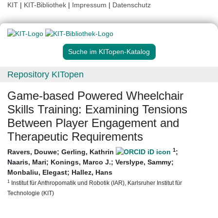
KIT
|
KIT-Bibliothek
|
Impressum
|
Datenschutz
Suche im KITopen-Katalog
Repository KITopen
Game-based Powered Wheelchair
Skills Training: Examining Tensions
Between Player Engagement and
Therapeutic Requirements
1
Ravers, Douwe
;
Gerling, Kathrin
;
Naaris, Mari
;
Konings, Marco J.
;
Verslype, Sammy
;
Monbaliu, Elegast
;
Hallez, Hans
1
Institut für Anthropomatik und Robotik (IAR), Karlsruher Institut für
Technologie (KIT)