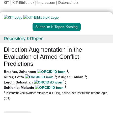
KIT
|
KIT-Bibliothek
|
Impressum
|
Datenschutz
Suche im KITopen-Katalog
Repository KITopen
Direction Augmentation in the
Evaluation of Armed Conflict
Predictions
1
Bracher, Johannes
;
1
1
Rüter, Lotta
;
Krüger, Fabian
;
1
Lerch, Sebastian
;
1
Schienle, Melanie
1
Institut für Volkswirtschaftslehre (ECON), Karlsruher Institut für Technologie
(KIT)