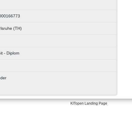
1000166773
rlsruhe (TH)
it - Diplom
nder
KITopen Landing Page