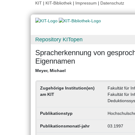
KIT
|
KIT-Bibliothek
|
Impressum
|
Datenschutz
Repository KITopen
Spracherkennung von gesproch
Eigennamen
Meyer, Michael
Zugehörige Institution(en)
Fakultät für In
am KIT
Fakultät für In
Deduktionssy
Publikationstyp
Hochschulschri
Publikationsmonat/-jahr
03.1997