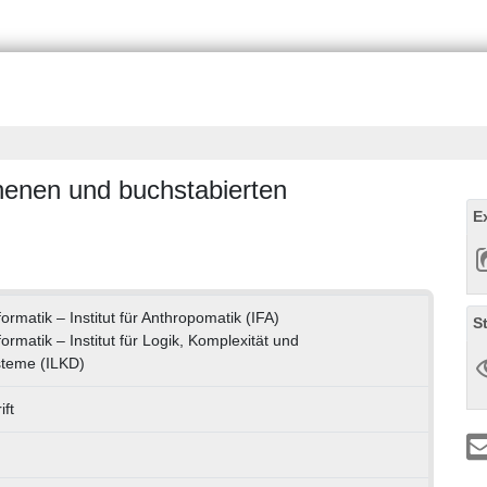
enen und buchstabierten
E
formatik – Institut für Anthropomatik (IFA)
S
formatik – Institut für Logik, Komplexität und
steme (ILKD)
ft