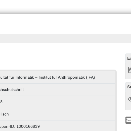
E
ultät für Informatik – Institut für Anthropomatik (IFA)
S
hschulschrift
08
lisch
open-ID: 1000166839