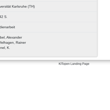
versität Karlsruhe (TH)
 42 S.
dienarbeit
bel, Alexander
efelhagen, Rainer
nel, K.
KITopen Landing Page