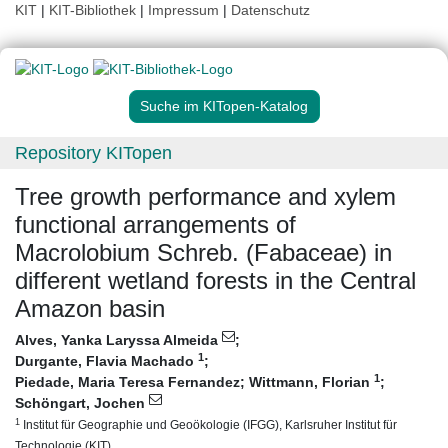
KIT
|
KIT-Bibliothek
|
Impressum
|
Datenschutz
Suche im KITopen-Katalog
Repository KITopen
Tree growth performance and xylem
functional arrangements of
Macrolobium Schreb. (Fabaceae) in
different wetland forests in the Central
Amazon basin
Alves, Yanka Laryssa Almeida
;
1
Durgante, Flavia Machado
;
1
Piedade, Maria Teresa Fernandez
;
Wittmann, Florian
;
Schӧngart, Jochen
1
Institut für Geographie und Geoökologie (IFGG), Karlsruher Institut für
Technologie (KIT)