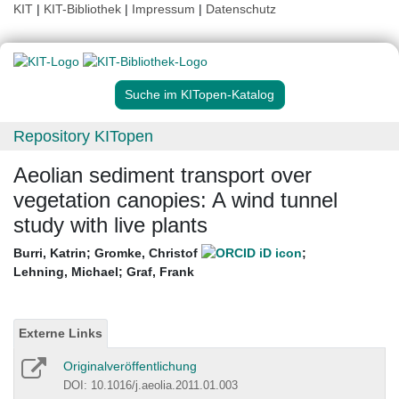
KIT
|
KIT-Bibliothek
|
Impressum
|
Datenschutz
Suche im KITopen-Katalog
Repository KITopen
Aeolian sediment transport over
vegetation canopies: A wind tunnel
study with live plants
Burri, Katrin
;
Gromke, Christof
;
Lehning, Michael
;
Graf, Frank
Externe Links
Originalveröffentlichung
DOI: 10.1016/j.aeolia.2011.01.003