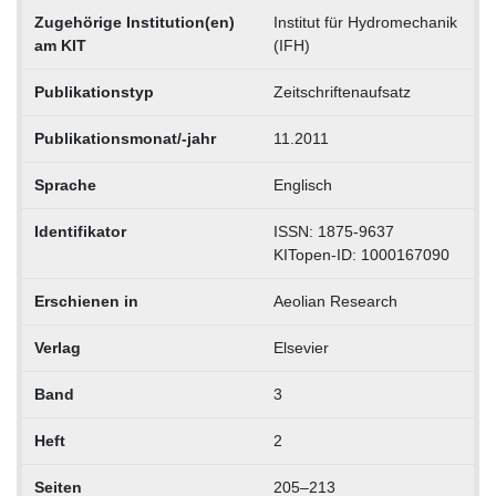
Zugehörige Institution(en)
Institut für Hydromechanik
am KIT
(IFH)
Publikationstyp
Zeitschriftenaufsatz
Publikationsmonat/-jahr
11.2011
Sprache
Englisch
Identifikator
ISSN: 1875-9637
KITopen-ID: 1000167090
Erschienen in
Aeolian Research
Verlag
Elsevier
Band
3
Heft
2
Seiten
205–213